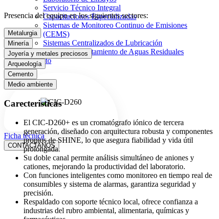
Servicio Técnico Integral
Presencia del equipo en los siguientes sectores:
Capacitaciones Especializadas
Sistemas de Monitoreo Continuo de Emisiones
Metalurgia
(CEMS)
Sistemas Centralizados de Lubricación
Minería
Sistemas de Tratamiento de Aguas Residuales
Joyería y metales preciosos
Contacto
Arqueología
Cemento
Medio ambiente
Carecteristicas
El CIC-D260+ es un cromatógrafo iónico de tercera
generación, diseñado con arquitectura robusta y componentes
Ficha técnica
propios de SHINE, lo que asegura fiabilidad y vida útil
CONTACTANOS
prolongada.
Su doble canal permite análisis simultáneo de aniones y
cationes, mejorando la productividad del laboratorio.
Con funciones inteligentes como monitoreo en tiempo real de
consumibles y sistema de alarmas, garantiza seguridad y
precisión.
Respaldado con soporte técnico local, ofrece confianza a
industrias del rubro ambiental, alimentaria, químicas y