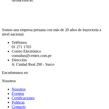
farmacéuticas.
Somos una empresa peruana con más de 20 años de trayectoria a
nivel nacional.
Teléfonos
01 271 1703
Correo Electrónico
consultas@centex.com.pe
Dirección
Jr. Ciudad Real 290 - Surco
Encuéntranos en:
YouTube
Linkedin
Nosotros
page
page
Nosotros
opens
opens
Eventos
in
in
Certificaciones
new
new
Politicas
window
window
Contacto