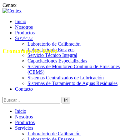
Saltar
Centex
al
contenido
Inicio
Nosotros
Productos
CIC-D260+
Servicios
Laboratorio de Calibración
Laboratorio de Ensayos
Cromatografía iónica
Servicio Técnico Integral
Capacitaciones Especializadas
Sistemas de Monitoreo Continuo de Emisiones
(CEMS)
Sistemas Centralizados de Lubricación
Sistemas de Tratamiento de Aguas Residuales
Contacto
Buscar:
Inicio
Nosotros
Productos
Servicios
Laboratorio de Calibración
Laboratorio de Ensayos