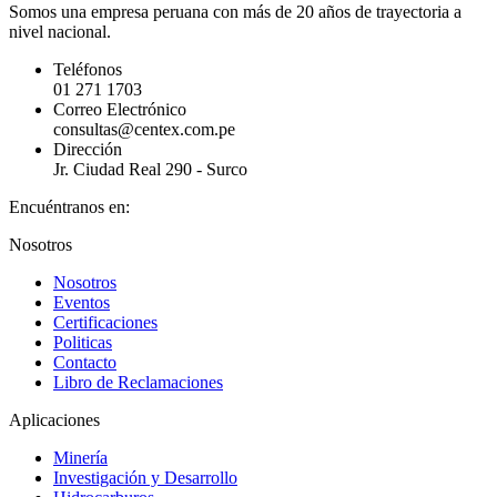
Somos una empresa peruana con más de 20 años de trayectoria a
nivel nacional.
Teléfonos
01 271 1703
Correo Electrónico
consultas@centex.com.pe
Dirección
Jr. Ciudad Real 290 - Surco
Encuéntranos en:
YouTube
Linkedin
Nosotros
page
page
Nosotros
opens
opens
Eventos
in
in
Certificaciones
new
new
Politicas
window
window
Contacto
Libro de Reclamaciones
Aplicaciones
Minería
Investigación y Desarrollo