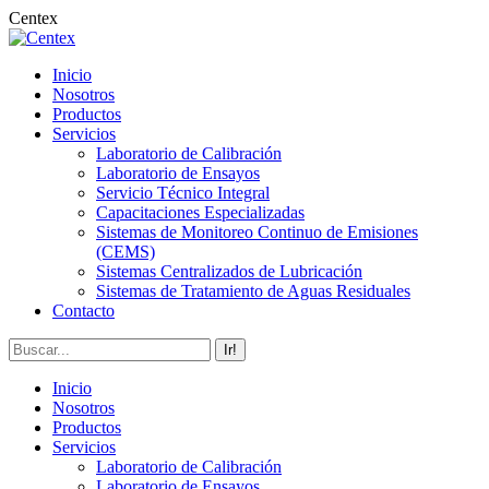
Saltar
Centex
al
contenido
Inicio
Nosotros
Productos
Servicios
Laboratorio de Calibración
Laboratorio de Ensayos
Servicio Técnico Integral
Capacitaciones Especializadas
Sistemas de Monitoreo Continuo de Emisiones
(CEMS)
Sistemas Centralizados de Lubricación
Sistemas de Tratamiento de Aguas Residuales
Contacto
Buscar:
Inicio
Nosotros
Productos
Servicios
Laboratorio de Calibración
Laboratorio de Ensayos