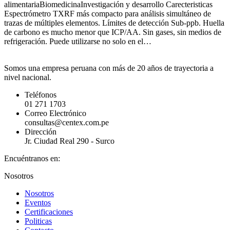
alimentariaBiomedicinaInvestigación y desarrollo Carecteristicas
Espectrómetro TXRF más compacto para análisis simultáneo de
trazas de múltiples elementos. Límites de detección Sub-ppb. Huella
de carbono es mucho menor que ICP/AA. Sin gases, sin medios de
refrigeración. Puede utilizarse no solo en el…
Somos una empresa peruana con más de 20 años de trayectoria a
nivel nacional.
Teléfonos
01 271 1703
Correo Electrónico
consultas@centex.com.pe
Dirección
Jr. Ciudad Real 290 - Surco
Encuéntranos en:
YouTube
Linkedin
Nosotros
page
page
Nosotros
opens
opens
Eventos
in
in
Certificaciones
new
new
Politicas
window
window