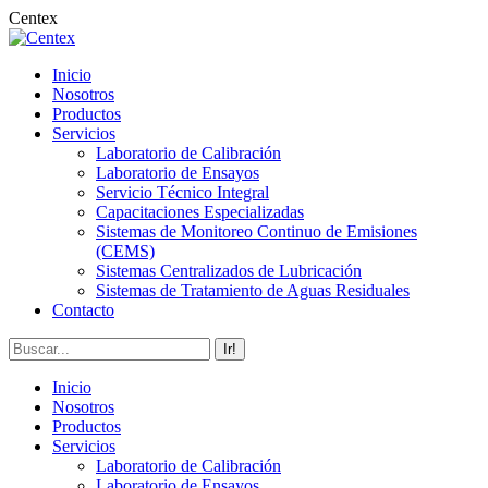
Saltar
Centex
al
contenido
Inicio
Nosotros
Productos
Servicios
Laboratorio de Calibración
Laboratorio de Ensayos
Servicio Técnico Integral
Capacitaciones Especializadas
Sistemas de Monitoreo Continuo de Emisiones
(CEMS)
Sistemas Centralizados de Lubricación
Sistemas de Tratamiento de Aguas Residuales
Contacto
Buscar:
Inicio
Nosotros
Productos
Servicios
Laboratorio de Calibración
Laboratorio de Ensayos